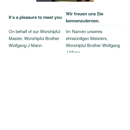
Wir
freuen uns Sie
It’s a pleasure to meet you
kennenzulernen.
On behalf of our Worshipful
Im Namen unseres
Master, Worshipful Brother
ehrwürdigen Meisters,
Wolfgang J Mann
Worshipful Brother Wolfgang
J Mann
I would like to take this
Ich möchte diese Gelegenheit
opportunity to welcome you
nutzen, um Sie auf der
to The Rose of Minden
bescheidenen Website von
Lodge Number 918’s humble
The Rose of Minden Lodge
website.
Nr. 918 willkommen zu
heißen.
Scroll down for more……
Nach unten scrollen für